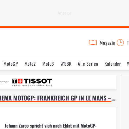
Magazin
T
MotoGP
Moto2
Moto3
WSBK
Alle Serien
Kalender
Fahrer & Teams
Bilder
Termine
artner
AKTUELLE NACHRICHTEN ZUM THEMA MOTOGP: FRANKREICH GP IN LE MANS – SEITE 8
Johann Zarco spricht sich nach Eklat mit MotoGP-