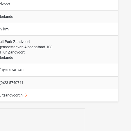
dvoort
derlande
59 km
uit Park Zandvoort
gemeester van Alphenstraat 108
1 KP Zandvoort
derlande
(0)23 5740740
(0)23 5740741
uitzandvoort.nl