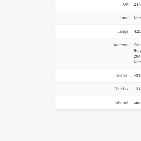
Ort
Zan
Land
Nie
Länge
4,2
Adresse
Circ
Bur
204
Nie
Telefon
+31
Telefax
+31
Internet
circ