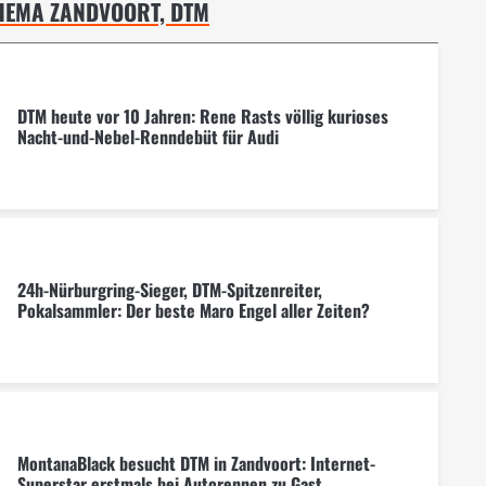
HEMA ZANDVOORT, DTM
DTM heute vor 10 Jahren: Rene Rasts völlig kurioses
Nacht-und-Nebel-Renndebüt für Audi
24h-Nürburgring-Sieger, DTM-Spitzenreiter,
Pokalsammler: Der beste Maro Engel aller Zeiten?
MontanaBlack besucht DTM in Zandvoort: Internet-
Superstar erstmals bei Autorennen zu Gast