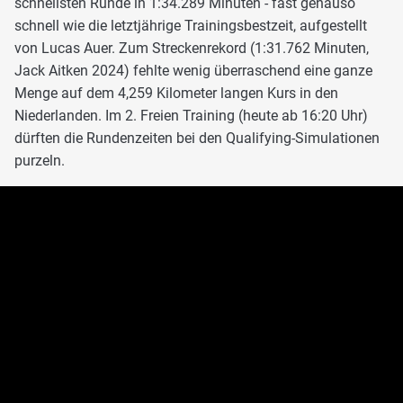
schnellsten Runde in 1:34.289 Minuten - fast genauso
schnell wie die letztjährige Trainingsbestzeit, aufgestellt
von Lucas Auer. Zum Streckenrekord (1:31.762 Minuten,
Jack Aitken 2024) fehlte wenig überraschend eine ganze
Menge auf dem 4,259 Kilometer langen Kurs in den
Niederlanden. Im 2. Freien Training (heute ab 16:20 Uhr)
dürften die Rundenzeiten bei den Qualifying-Simulationen
purzeln.