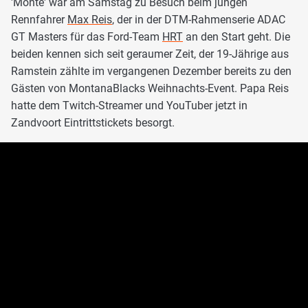
'Monte' war am Samstag zu Besuch beim jungen
Rennfahrer
Max Reis
, der in der DTM-Rahmenserie ADAC
GT Masters für das Ford-Team
HRT
an den Start geht. Die
beiden kennen sich seit geraumer Zeit, der 19-Jährige aus
Ramstein zählte im vergangenen Dezember bereits zu den
Gästen von MontanaBlacks Weihnachts-Event. Papa Reis
hatte dem Twitch-Streamer und YouTuber jetzt in
Zandvoort Eintrittstickets besorgt.