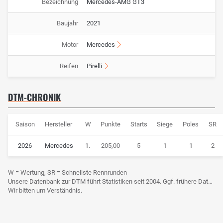
Bezeichnung
Mercedes-AMG GT3
Baujahr
2021
Motor
Mercedes
Reifen
Pirelli
DTM-CHRONIK
Saison
Hersteller
W
Punkte
Starts
Siege
Poles
SR
2026
Mercedes
1.
205,00
5
1
1
2
W = Wertung, SR = Schnellste Rennrunden
Unsere Datenbank zur DTM führt Statistiken seit 2004. Ggf. frühere Daten sind derzeit noch nicht berücksichtigt.
Wir bitten um Verständnis.