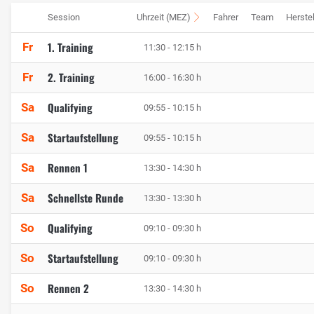
Session
Uhrzeit (MEZ)
Fahrer
Team
Herstel
1. Training
Fr
11:30 - 12:15 h
2. Training
Fr
16:00 - 16:30 h
Qualifying
Sa
09:55 - 10:15 h
Startaufstellung
Sa
09:55 - 10:15 h
Rennen 1
Sa
13:30 - 14:30 h
Schnellste Runde
Sa
13:30 - 13:30 h
Qualifying
So
09:10 - 09:30 h
Startaufstellung
So
09:10 - 09:30 h
Rennen 2
So
13:30 - 14:30 h