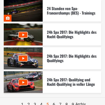
24 Stunden von Spa-
Francorchamps (BES) - Trainings
24h Spa 2017: Die Highlights des
Nacht-Qualifyings
24h Spa 2017: Die Highlights des
Qualifyings
24h Spa 2017: Qualifying und
Nacht-Qualifying in voller Länge
1
2
3
4
5
6
7
8
9
Archiv