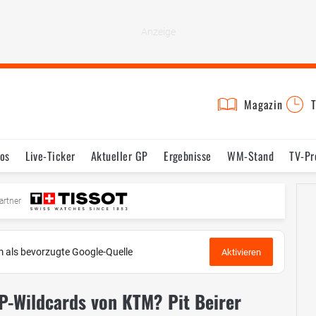
Magazin
T
os
Live-Ticker
Aktueller GP
Ergebnisse
WM-Stand
TV-P
mine
Testfahrten
Reglement
Bilder
artner
 als bevorzugte Google-Quelle
Aktivieren
P-Wildcards von KTM? Pit Beirer