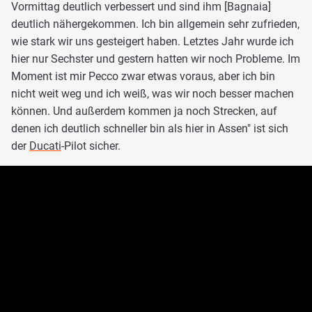
Vormittag deutlich verbessert und sind ihm [Bagnaia]
deutlich nähergekommen. Ich bin allgemein sehr zufrieden,
wie stark wir uns gesteigert haben. Letztes Jahr wurde ich
hier nur Sechster und gestern hatten wir noch Probleme. Im
Moment ist mir Pecco zwar etwas voraus, aber ich bin
nicht weit weg und ich weiß, was wir noch besser machen
können. Und außerdem kommen ja noch Strecken, auf
denen ich deutlich schneller bin als hier in Assen" ist sich
der
Ducati
-Pilot sicher.