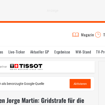
Magazin
T
os
Live-Ticker
Aktueller GP
Ergebnisse
WM-Stand
TV-P
mine
Testfahrten
Reglement
Bilder
artner
 als bevorzugte Google-Quelle
Aktivieren
 Jorge Martin: Gridstrafe für die