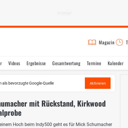
Magazin
T
r
Videos
Ergebnisse
Gesamtwertung
Termine
Kalender
 als bevorzugte Google-Quelle
Aktivieren
chumacher mit Rückstand, Kirkwood
alprobe
 einem Hoch beim Indy500 geht es für Mick Schumacher