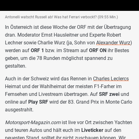
Antonelli watscht Russell ab! Was hat Ferrari verbockt? (09:55 Min.)
In Österreich ist diese Woche der ORF mit der Übertragung
dran. Moderator Ernst Hausleitner und Experte Robert
Lechner sowie Charlie Wurz (ja, Sohn von
Alexander Wurz
)
werden auf
ORF 1
bzw. im Stream auf
ORF ON
ihr Bestes
geben, um die 78 Runden möglichst spannend zu
gestalten.
Auch in der Schweiz wird das Rennen in
Charles Leclercs
Heimat und der Wahlheimat der meisten F1-Farher im
Fernsehen und Livestream übertragen. Auf
SRF zwei
und
online auf
Play SRF
wird der 83. Grand Prix in Monte Carlo
ausgestrahlt.
Motorsport-Magazin.com
ist live vor Ort zwischen Yachten
und teuren Autos und hält euch im
Liveticker
auf den
neuesten Stand, solltet ihr nicht zuschauen können. Wir