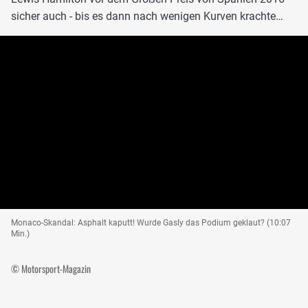
sicher auch - bis es dann nach wenigen Kurven krachte…
Monaco-Skandal: Asphalt kaputt! Wurde Gasly das Podium geklaut? (10:07
Min.)
© Motorsport-Magazin