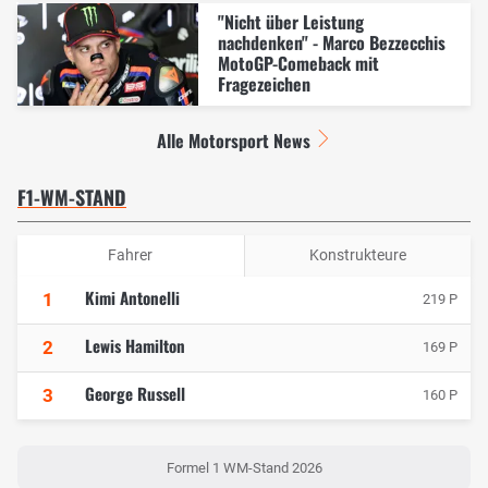
"Nicht über Leistung
nachdenken" - Marco Bezzecchis
MotoGP-Comeback mit
Fragezeichen
Alle Motorsport News
F1-WM-STAND
Fahrer
Konstrukteure
Kimi Antonelli
1
219 P
Lewis Hamilton
2
169 P
George Russell
3
160 P
Formel 1 WM-Stand 2026