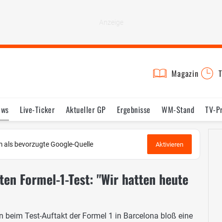
Magazin
T
ews
Live-Ticker
Aktueller GP
Ergebnisse
WM-Stand
TV-P
lder
Termine
Statistik
Testfahrten
Reglement
Lexikon
 als bevorzugte Google-Quelle
Aktivieren
sten Formel-1-Test: "Wir hatten heute
en beim Test-Auftakt der Formel 1 in Barcelona bloß eine