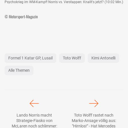
Psychokrieg im WM-Kampf! Norris vs. Verstappen: Knallt's jetzt? (10:02 Min.)
© Motorsport-Magazin
Formel 1 Katar GP, Lusail
Toto Wolff
Kimi Antonelli
Alle Themen
Lando Norris macht
Toto Wolff rastet nach
Strategie-Fiasko von
Marko-Ansage völlig aus:
McLaren noch schlimmer:
"Hirnlos!" - Hat Mercedes