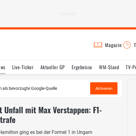
Magazin
T
ews
Live-Ticker
Aktueller GP
Ergebnisse
WM-Stand
TV-P
lder
Termine
Statistik
Testfahrten
Reglement
Lexikon
 als bevorzugte Google-Quelle
Aktivieren
 Unfall mit Max Verstappen: F1-
trafe
milton ging es bei der Formel 1 in Ungarn