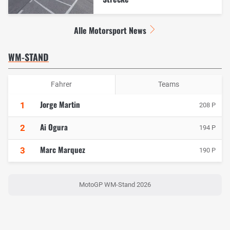
Alle Motorsport News
WM-STAND
Fahrer
Teams
Jorge Martin
1
208 P
Ai Ogura
2
194 P
Marc Marquez
3
190 P
MotoGP WM-Stand 2026