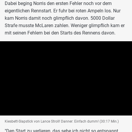
Dabei beging Norris den ersten Fehler noch vor dem
eigentlichen Rennstart. Er fuhr bei roten Ampeln los. Nur
kam Norris damit noch glimpflich davon. 5000 Dollar
Strafe musste McLaren zahlen. Weniger glimpflich kam er
mit seinen Fehlern bei den Starts des Rennens davon.
Kiesbett-Slapstick von Lance Stroll! Danner: Einfach dumm! (30:17 Min.)
"Den Start zu verlieren, das sehe ich nicht so entspannt.