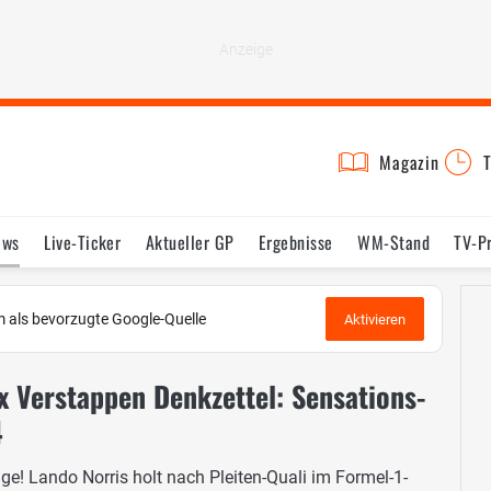
Magazin
T
ews
Live-Ticker
Aktueller GP
Ergebnisse
WM-Stand
TV-P
lder
Termine
Statistik
Testfahrten
Reglement
Lexikon
 als bevorzugte Google-Quelle
Aktivieren
x Verstappen Denkzettel: Sensations-
4
e! Lando Norris holt nach Pleiten-Quali im Formel-1-