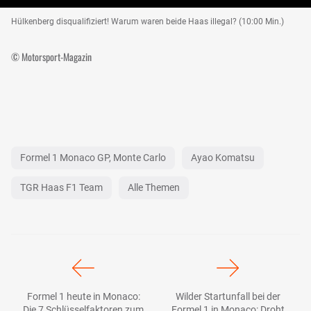
Hülkenberg disqualifiziert! Warum waren beide Haas illegal? (10:00 Min.)
© Motorsport-Magazin
Formel 1 Monaco GP, Monte Carlo
Ayao Komatsu
TGR Haas F1 Team
Alle Themen
Formel 1 heute in Monaco:
Wilder Startunfall bei der
Die 7 Schlüsselfaktoren zum
Formel 1 in Monaco: Droht