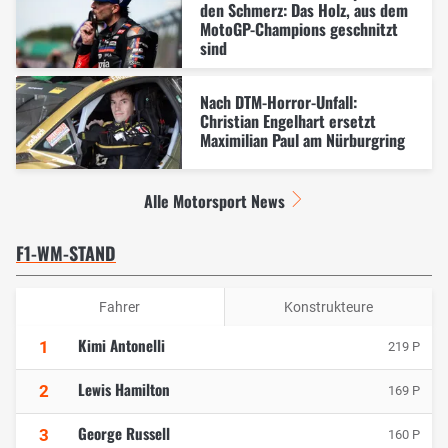
den Schmerz: Das Holz, aus dem
MotoGP-Champions geschnitzt
sind
Nach DTM-Horror-Unfall:
Christian Engelhart ersetzt
Maximilian Paul am Nürburgring
Alle Motorsport News
F1-WM-STAND
Fahrer
Konstrukteure
Kimi Antonelli
1
219 P
Lewis Hamilton
2
169 P
George Russell
3
160 P