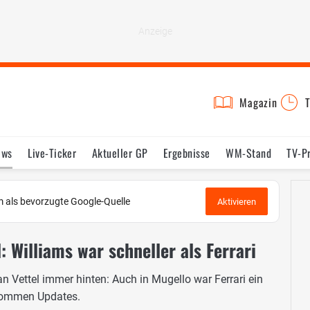
Magazin
T
ews
Live-Ticker
Aktueller GP
Ergebnisse
WM-Stand
TV-P
lder
Termine
Statistik
Testfahrten
Reglement
Lexikon
 als bevorzugte Google-Quelle
Aktivieren
: Williams war schneller als Ferrari
an Vettel immer hinten: Auch in Mugello war Ferrari ein
 kommen Updates.