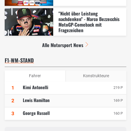
"Nicht über Leistung
nachdenken" - Marco Bezzecchis
MotoGP-Comeback mit
Fragezeichen
Alle Motorsport News
F1-WM-STAND
Fahrer
Konstrukteure
Kimi Antonelli
1
219 P
Lewis Hamilton
2
169 P
George Russell
3
160 P