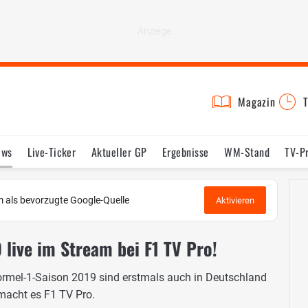
Magazin
T
ews
Live-Ticker
Aktueller GP
Ergebnisse
WM-Stand
TV-P
lder
Termine
Statistik
Testfahrten
Reglement
Lexikon
 als bevorzugte Google-Quelle
Aktivieren
 live im Stream bei F1 TV Pro!
 Formel-1-Saison 2019 sind erstmals auch in Deutschland
 macht es F1 TV Pro.