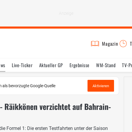
Magazin
T
ews
Live-Ticker
Aktueller GP
Ergebnisse
WM-Stand
TV-P
lder
Termine
Statistik
Testfahrten
Reglement
Lexikon
 als bevorzugte Google-Quelle
Aktivieren
- Räikkönen verzichtet auf Bahrain-
die Formel 1: Die ersten Testfahrten unter der Saison