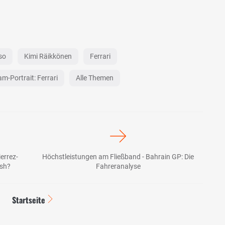
so
Kimi Räikkönen
Ferrari
am-Portrait: Ferrari
Alle Themen
errez-
Höchstleistungen am Fließband - Bahrain GP: Die
ash?
Fahreranalyse
Startseite