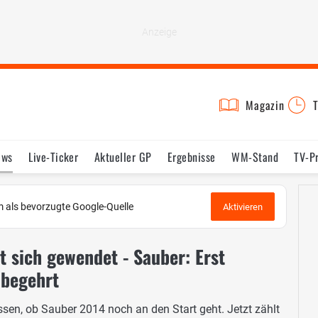
Magazin
T
ews
Live-Ticker
Aktueller GP
Ergebnisse
WM-Stand
TV-P
lder
Termine
Statistik
Testfahrten
Reglement
Lexikon
 als bevorzugte Google-Quelle
Aktivieren
t sich gewendet - Sauber: Erst
 begehrt
n, ob Sauber 2014 noch an den Start geht. Jetzt zählt