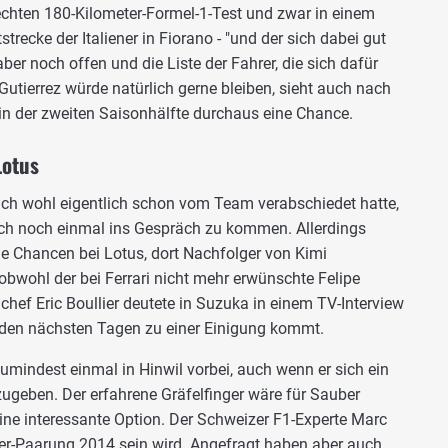
 echten 180-Kilometer-Formel-1-Test und zwar in einem
trecke der Italiener in Fiorano - "und der sich dabei gut
aber noch offen und die Liste der Fahrer, die sich dafür
utierrez würde natürlich gerne bleiben, sieht auch nach
 in der zweiten Saisonhälfte durchaus eine Chance.
Lotus
lich wohl eigentlich schon vom Team verabschiedet hatte,
och noch einmal ins Gespräch zu kommen. Allerdings
e Chancen bei Lotus, dort Nachfolger von Kimi
obwohl der bei Ferrari nicht mehr erwünschte Felipe
hef Eric Boullier deutete in Suzuka in einem TV-Interview
n den nächsten Tagen zu einer Einigung kommt.
zumindest einmal in Hinwil vorbei, auch wenn er sich ein
zugeben. Der erfahrene Gräfelfinger wäre für Sauber
eine interessante Option. Der Schweizer F1-Experte Marc
er-Paarung 2014 sein wird. Angefragt haben aber auch