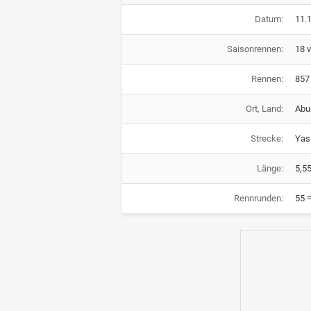
Datum:
11.1
Saisonrennen:
18 
Rennen:
857
Ort, Land:
Abu
Strecke:
Yas 
Länge:
5,5
Rennrunden:
55 