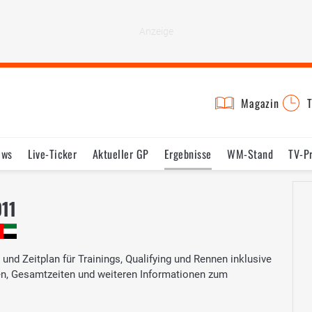
Magazin
T
ews
Live-Ticker
Aktueller GP
Ergebnisse
WM-Stand
TV-P
lder
Termine
Statistik
Testfahrten
Reglement
Lexikon
011
nd Zeitplan für Trainings, Qualifying und Rennen inklusive
ten, Gesamtzeiten und weiteren Informationen zum