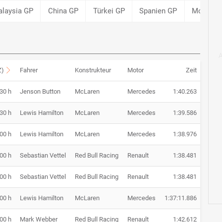
laysia GP
China GP
Türkei GP
Spanien GP
Monaco 
Z)
Fahrer
Konstrukteur
Motor
Zeit
:30 h
Jenson Button
McLaren
Mercedes
1:40.263
:30 h
Lewis Hamilton
McLaren
Mercedes
1:39.586
:00 h
Lewis Hamilton
McLaren
Mercedes
1:38.976
:00 h
Sebastian Vettel
Red Bull Racing
Renault
1:38.481
:00 h
Sebastian Vettel
Red Bull Racing
Renault
1:38.481
:00 h
Lewis Hamilton
McLaren
Mercedes
1:37:11.886
:00 h
Mark Webber
Red Bull Racing
Renault
1:42.612