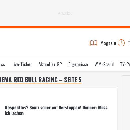
Magazin
T
ews
Live-Ticker
Aktueller GP
Ergebnisse
WM-Stand
TV-P
lder
Termine
Statistik
Testfahrten
Reglement
Lexikon
EMA RED BULL RACING – SEITE 5
Respektlos? Sainz sauer auf Verstappen! Danner: Muss
ich lachen