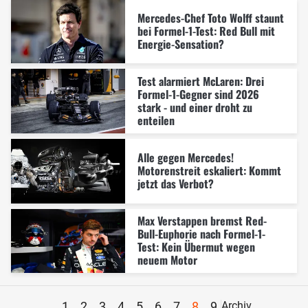
Mercedes-Chef Toto Wolff staunt
bei Formel-1-Test: Red Bull mit
Energie-Sensation?
Test alarmiert McLaren: Drei
Formel-1-Gegner sind 2026
stark - und einer droht zu
enteilen
Alle gegen Mercedes!
Motorenstreit eskaliert: Kommt
jetzt das Verbot?
Max Verstappen bremst Red-
Bull-Euphorie nach Formel-1-
Test: Kein Übermut wegen
neuem Motor
1
2
3
4
5
6
7
8
9
Archiv