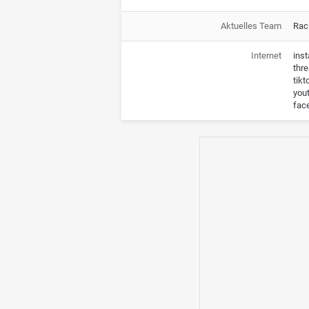
Aktuelles Team
Rac
Internet
ins
thr
tik
you
fac