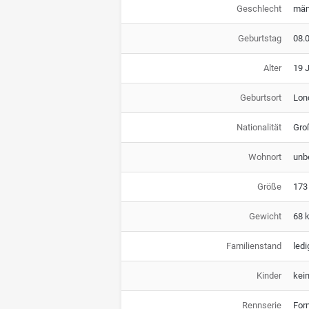
Geschlecht
män
Geburtstag
08.
Alter
19 
Geburtsort
Lon
Nationalität
Gro
Wohnort
unb
Größe
173
Gewicht
68 
Familienstand
ledi
Kinder
kei
Rennserie
For