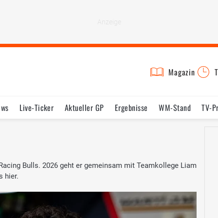
Magazin
T
ews
Live-Ticker
Aktueller GP
Ergebnisse
WM-Stand
TV-P
lder
Termine
Statistik
Testfahrten
Reglement
Lexikon
en Racing Bulls. 2026 geht er gemeinsam mit Teamkollege Liam
 hier.