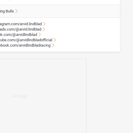
ing Bulls
tagram.com/arvid.lindblad
eads.com/@arvid.lindblad
tok.com/@arvidlindblad
tube.com/@arvidlindbladofficial
ebook.com/arvidlindbladracing