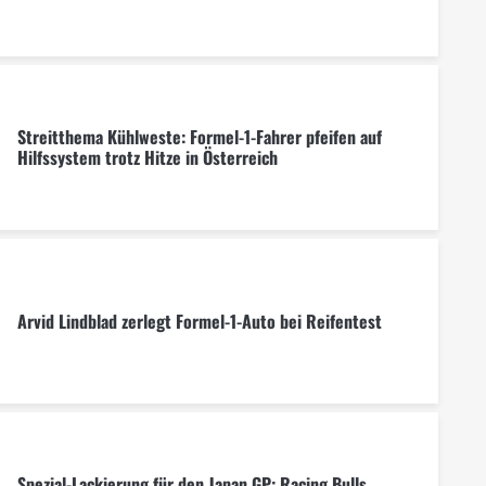
Streitthema Kühlweste: Formel-1-Fahrer pfeifen auf
Hilfssystem trotz Hitze in Österreich
Arvid Lindblad zerlegt Formel-1-Auto bei Reifentest
Spezial-Lackierung für den Japan GP: Racing Bulls