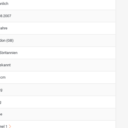
nlich
08.2007
Jahre
don (GB)
ßbritannien
ekannt
 cm
kg
g
ne
mel 1