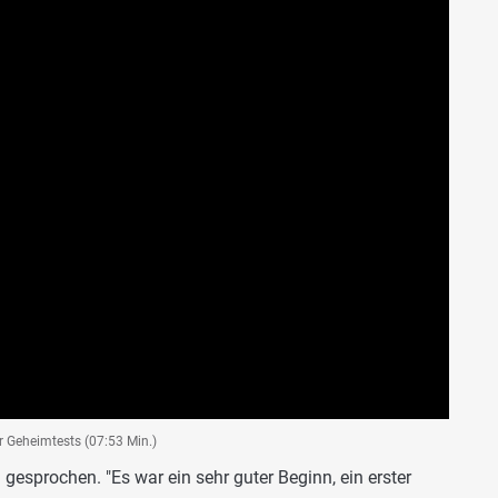
r Geheimtests (07:53 Min.)
n gesprochen. "Es war ein sehr guter Beginn, ein erster