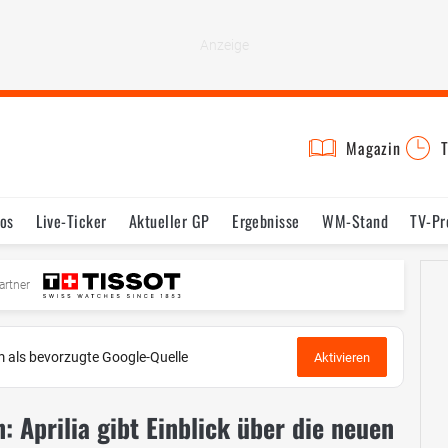
Magazin
T
os
Live-Ticker
Aktueller GP
Ergebnisse
WM-Stand
TV-P
mine
Testfahrten
Reglement
Bilder
artner
 als bevorzugte Google-Quelle
Aktivieren
: Aprilia gibt Einblick über die neuen