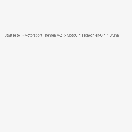
Startseite
Motorsport Themen A-Z
MotoGP: Tschechien-GP in Brünn
Folge Motorsport-Magazin
Dein Motorsport - Dein Magazin
Motorsport-Magazin Plus
Motorsport-App
Motorsport-Magazin bestellen
Login / Registrieren