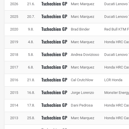
Tschechien GP
2026
21.6.
Marc Marquez
Ducati Lenovo
Landschaft außerhalb von Brünn werden entlang der fast
5,5 Kilometer praktisch kaum künstliche Tribünen benötigt,
Tschechien GP
2025
20.7.
Marc Marquez
Ducati Lenovo
da die Naturtribünen am Streckenrand ideale Übersicht
bieten. Bei den Fans besonders beliebt ist die Passage
Tschechien GP
2020
9.8.
Brad Binder
Red Bull KTM F
"Omega", wo man die Piloten in vier Kurven und auf zwei
Tschechien GP
Geraden bei der Arbeit beobachten kann.
2019
4.8.
Marc Marquez
Honda HRC Cas
Tschechien GP
2018
5.8.
Andrea Dovizioso
Ducati Lenovo
Tschechien GP
2017
6.8.
Marc Marquez
Honda HRC Cas
Tschechien GP
2016
21.8.
Cal Crutchlow
LCR Honda
Tschechien GP
2015
16.8.
Jorge Lorenzo
Monster Ener
Tschechien GP
2014
17.8.
Dani Pedrosa
Honda HRC Cas
Tschechien GP
2013
25.8.
Marc Marquez
Honda HRC Cas
Auf den Naturtribünen Brünns sorgen tausende Fans für Partystimmung,