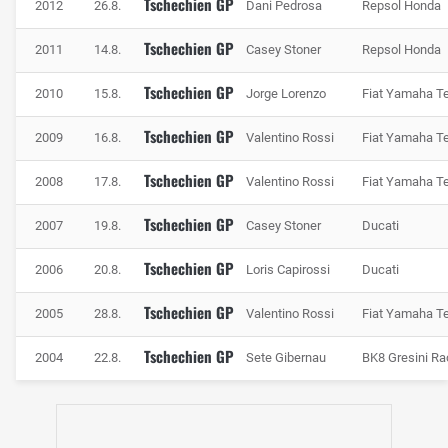
Tschechien GP
2012
26.8.
Dani Pedrosa
Repsol Honda
Foto: IMAGO / Icon Sportswire
Tschechien GP
2011
14.8.
Casey Stoner
Repsol Honda
Die Statistik zum Tschechien-GP
Tschechien GP
Rekordsieger im Automotodrom von Brünn ist MotoGP-
2010
15.8.
Jorge Lorenzo
Fiat Yamaha 
Legende Valentino Rossi, der den Tschechien-GP
Tschechien GP
2009
16.8.
Valentino Rossi
Fiat Yamaha 
insgesamt fünfmal gewinnen konnte, einmal noch vor
Beginn der MotoGP-Ära. Marc Marquez zog 2026 mit
Tschechien GP
2008
17.8.
Valentino Rossi
Fiat Yamaha 
seinem Sieg gleich, liegt rein nach MotoGP-Erfolgen
inzwischen sogar vorne. Von den beiden Ikonen abgesehen
Tschechien GP
2007
19.8.
Casey Stoner
Ducati
konnten in der MotoGP-Ära nur Casey Stoner, Jorge
Tschechien GP
Lorenzo und Dani Pedrosa (je 2x) mehrfach in Brünn
2006
20.8.
Loris Capirossi
Ducati
gewinnen. Der erfolgreichste MotoGP-Konstrukteur in
Tschechien GP
2005
28.8.
Valentino Rossi
Fiat Yamaha 
Brünn ist Honda mit neun Siegen, gefolgt von Yamaha mit
sechs, Ducati mit fünf und KTM mit einem Triumph. Aprilia
Tschechien GP
2004
22.8.
Sete Gibernau
BK8 Gresini R
wartet noch auf einen Sieg in Brünn, hält dank Ai Oguras
Polerunde im 2026er-Qualifying aber den aktuellen
Streckenrekord.