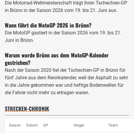
Die Motorrad-Weltmeisterschaft trägt ihren Tschechien-GP
Stundenkilometer erreichen, hat die Strecke zu bieten.
in Brünn in der Saison 2026 vom 19. bis 21. Juni aus.
Gewinnen kann man hier also nur mit einem Motorrad, das
über ausreichend Leistung sowie ein gutes Kurvenhandling
Wann fährt die MotoGP 2026 in Brünn?
verfügt.
Die MotoGP gastiert in der Saison 2026 vom 19. bis 21.
Juni in Brünn.
Warum wurde Brünn aus dem MotoGP-Kalender
gestrichen?
Nach der Saison 2020 fiel der Tschechien-GP in Brünn für
fünf Jahre aus dem Rennkalender, weil der Asphalt zu sehr
in die Jahre gekommen war und heftige Bodenwellen für
die Fahrer nicht mehr zu ertragen waren.
STRECKEN-CHRONIK
Die Rennstrecke in Brünn ist von Wäldern und schönster Natur umgeben,
Foto: IMAGO / Cordon Press/Miguelez Sports
Saison
Datum
GP
Sieger
Team
Durch die Lage des Kurses inmitten der hügeligen