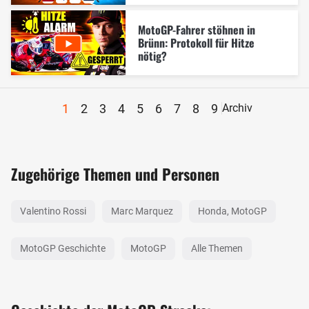
MotoGP-Fahrer stöhnen in
Brünn: Protokoll für Hitze
nötig?
1
2
3
4
5
6
7
8
9
Archiv
Zugehörige Themen und Personen
Valentino Rossi
Marc Marquez
Honda, MotoGP
MotoGP Geschichte
MotoGP
Alle Themen