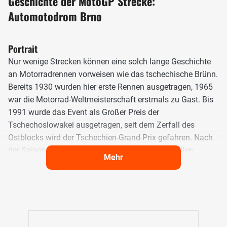
Geschichte der MotoGP Strecke:
Automotodrom Brno
Portrait
Nur wenige Strecken können eine solch lange Geschichte
an Motorradrennen vorweisen wie das tschechische Brünn.
Bereits 1930 wurden hier erste Rennen ausgetragen, 1965
war die Motorrad-Weltmeisterschaft erstmals zu Gast. Bis
1991 wurde das Event als Großer Preis der
Tschechoslowakei ausgetragen, seit dem Zerfall des
Ostblocks wird der Tschechien-Grand-Prix gefahren. Nach
der Saison 2020 verschwand Brünn aus finanziellen
Mehr
Gründen für einige Jahre aus dem WM-Kalender, kehrte
2025 nach erfolgreicher Neuasphaltierung aber wieder
zurück.
Das Layout des Brno Circuit - Automotodrom Brno
Die ersten Rennen in Brünn wurden auf dem Masaryk-Ring,