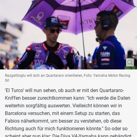
Razgatlioglu will sich an Quartararo orientieren, Foto: Yamaha Motor Racing
Srl
'El Turco' will nun sehen, ob auch er mit den Quartararo-
Kniffen besser zurechtkommen kann: "Ich werde die Daten
weiterhin sorgfältig auswerten. Vielleicht können wir in
Barcelona versuchen, mit einem Setup zu starten, das
Fabios näherkommt, um besser zu verstehen, ob diese
Richtung auch für mich funktionieren könnte." So oder so
scheint aber nun klar: Die Diva V4-Yamaha kann gebändigt