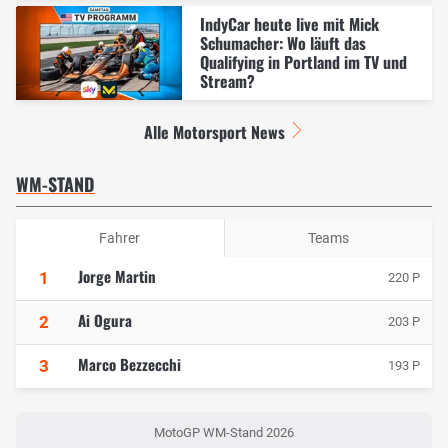
IndyCar heute live mit Mick
Schumacher: Wo läuft das
Qualifying in Portland im TV und
Stream?
Alle Motorsport News
WM-STAND
Fahrer
Teams
Jorge Martin
1
220 P
Ai Ogura
2
203 P
Marco Bezzecchi
3
193 P
MotoGP WM-Stand 2026