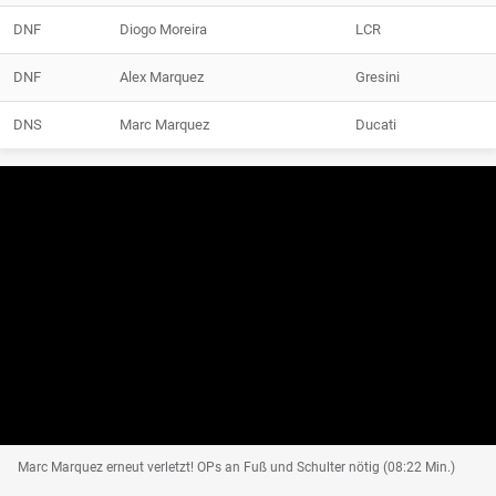
DNF
Diogo Moreira
LCR
DNF
Alex Marquez
Gresini
DNS
Marc Marquez
Ducati
Marc Marquez erneut verletzt! OPs an Fuß und Schulter nötig (08:22 Min.)