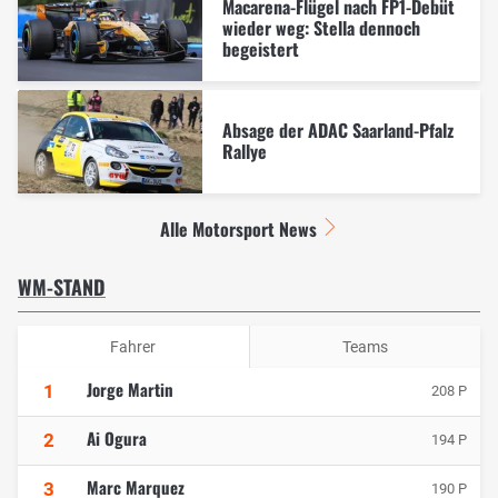
Macarena-Flügel nach FP1-Debüt
wieder weg: Stella dennoch
begeistert
Absage der ADAC Saarland-Pfalz
Rallye
Alle Motorsport News
WM-STAND
Fahrer
Teams
Jorge Martin
1
208 P
Ai Ogura
2
194 P
Marc Marquez
3
190 P