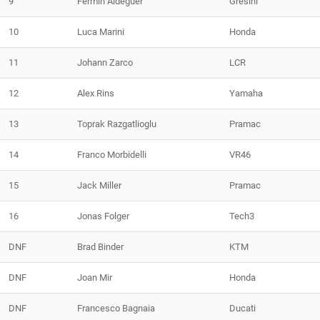
9
Fermin Aldeguer
Gresini
10
Luca Marini
Honda
11
Johann Zarco
LCR
12
Alex Rins
Yamaha
13
Toprak Razgatlioglu
Pramac
14
Franco Morbidelli
VR46
15
Jack Miller
Pramac
16
Jonas Folger
Tech3
DNF
Brad Binder
KTM
DNF
Joan Mir
Honda
DNF
Francesco Bagnaia
Ducati