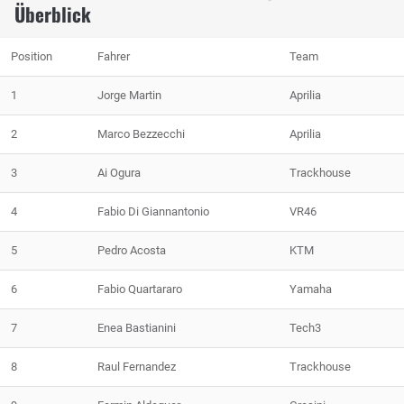
Überblick
Position
Fahrer
Team
1
Jorge Martin
Aprilia
2
Marco Bezzecchi
Aprilia
3
Ai Ogura
Trackhouse
4
Fabio Di Giannantonio
VR46
5
Pedro Acosta
KTM
6
Fabio Quartararo
Yamaha
7
Enea Bastianini
Tech3
8
Raul Fernandez
Trackhouse