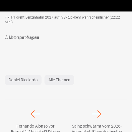
Fix! F1 dreht Benzinhahn 2027 auf! V8-Rückkehr wahrscheinlicher (22:22
Min.)
© Motorsport-Magazin
Daniel Ricciardo
Alle Themen
Fernando Alonso vor
Sainz schwärmt vom 2026-
Formel-1-Abschied? Diesen
Aeropaket: Eines der besten