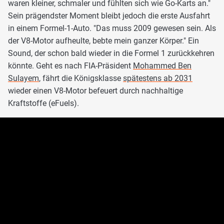
waren kleiner, schmaler und fühlten sich wie Go-Karts an."
Sein prägendster Moment bleibt jedoch die erste Ausfahrt
in einem Formel-1-Auto. "Das muss 2009 gewesen sein. Als
der V8-Motor aufheulte, bebte mein ganzer Körper." Ein
Sound, der schon bald wieder in die Formel 1 zurückkehren
könnte. Geht es nach FIA-Präsident
Mohammed Ben
Sulayem
, fährt die Königsklasse
spätestens ab 2031
wieder einen V8-Motor befeuert durch nachhaltige
Kraftstoffe (eFuels).