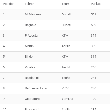
Position
Fahrer
Team
Punkte
1.
M. Marquez
Ducati
531
2.
Bagnaia
Ducati
509
3.
P. Acosta
KTM
374
4.
Martin
Aprilia
362
5.
Binder
KTM
314
6.
Vinales
Tech3
266
7.
Bastianini
Tech3
241
8.
Di Giannantonio
VR46
230
9.
Quartararo
Yamaha
190
10.
Bezzecchi
Aprilia
135