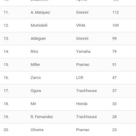
11.
A. Marquez
Gresini
112
12.
Morbidelli
VR46
109
13.
Aldeguer
Gresini
99
14.
Rins
Yamaha
79
15.
Miller
Pramac
51
16.
Zarco
LCR
47
17.
Ogura
Trackhouse
37
18.
Mir
Honda
33
19.
R. Fernandez
Trackhouse
28
20.
Oliveira
Pramac
23