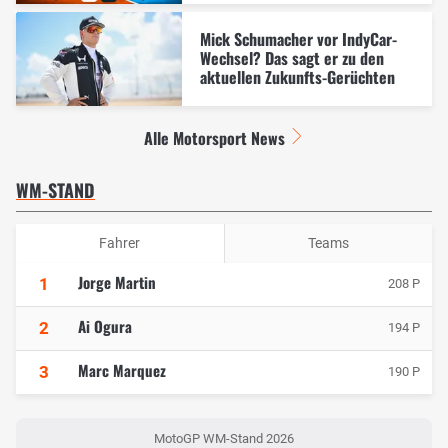
Mick Schumacher vor IndyCar-
Wechsel? Das sagt er zu den
aktuellen Zukunfts-Gerüchten
Alle Motorsport News
WM-STAND
Fahrer
Teams
Jorge Martin
1
208 P
Ai Ogura
2
194 P
Marc Marquez
3
190 P
MotoGP WM-Stand 2026