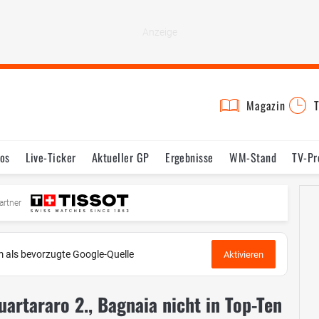
Magazin
T
os
Live-Ticker
Aktueller GP
Ergebnisse
WM-Stand
TV-P
mine
Testfahrten
Reglement
Bilder
artner
 als bevorzugte Google-Quelle
Aktivieren
artararo 2., Bagnaia nicht in Top-Ten