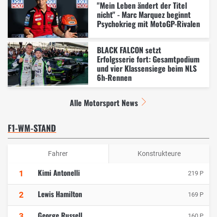
"Mein Leben ändert der Titel
nicht" - Marc Marquez beginnt
Psychokrieg mit MotoGP-Rivalen
BLACK FALCON setzt
Erfolgsserie fort: Gesamtpodium
und vier Klassensiege beim NLS
6h-Rennen
Alle Motorsport News
F1-WM-STAND
Fahrer
Konstrukteure
Kimi Antonelli
1
219 P
Lewis Hamilton
2
169 P
George Russell
3
160 P