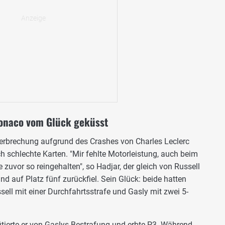
Monaco vom Glück geküsst
erbrechung aufgrund des Crashes von Charles Leclerc
och schlechte Karten. "Mir fehlte Motorleistung, auch beim
e zuvor so reingehalten", so Hadjar, der gleich von Russell
nd auf Platz fünf zurückfiel. Sein Glück: beide hatten
sell mit einer Durchfahrtsstrafe und Gasly mit zwei 5-
fitierte er von Gaslys Bestrafung und erbte P3. Während