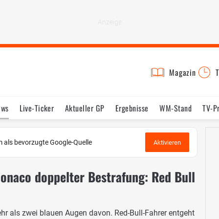
Magazin
T
ews
Live-Ticker
Aktueller GP
Ergebnisse
WM-Stand
TV-P
lder
Termine
Statistik
Testfahrten
Reglement
Lexikon
 als bevorzugte Google-Quelle
Aktivieren
Monaco doppelter Bestrafung: Red Bull
r als zwei blauen Augen davon. Red-Bull-Fahrer entgeht