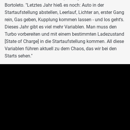
Bortoleto. "Letztes Jahr hieß es noch: Auto in der
Startaufstellung abstellen, Leerlauf, Lichter an, erster Gang
rein, Gas geben, Kupplung kommen lassen - und los geht‘s.
Dieses Jahr gibt es viel mehr Variablen. Man muss den
Turbo vorbereiten und mit einem bestimmten Ladezustand
[State of Charge] in die Startaufstellung kommen. All diese
Variablen führen aktuell zu dem Chaos, das wir bei den
Starts sehen."