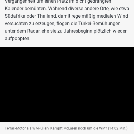
Vergangenheit um einen Platz im dicht gedrängten
Kalender bemühten. Während diverse andere Orte, wie etwa
Südafrika
oder
Thailand
, damit regelmäßig medialen Wind
versuchten zu erzeugen, flogen die Türkei-Bemühungen
unter dem Radar, ehe sie zu Jahresbeginn plötzlich wieder
aufpoppten.
Ferrari-Motor als WM-Killer? Kämpft McLaren noch um die WM? (14:02 Min.)