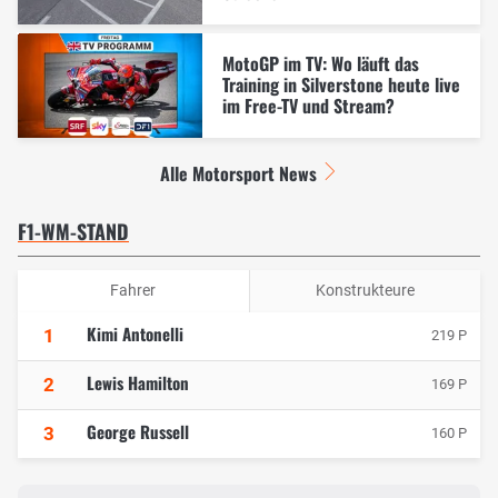
MotoGP im TV: Wo läuft das
Training in Silverstone heute live
im Free-TV und Stream?
Alle Motorsport News
F1-WM-STAND
Fahrer
Konstrukteure
Kimi Antonelli
1
219 P
Lewis Hamilton
2
169 P
George Russell
3
160 P