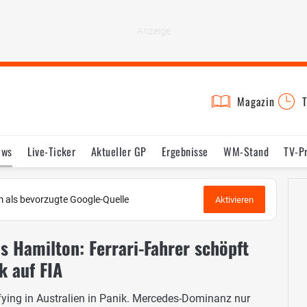
Magazin
T
ews
Live-Ticker
Aktueller GP
Ergebnisse
WM-Stand
TV-P
lder
Termine
Statistik
Testfahrten
Reglement
Lexikon
 als bevorzugte Google-Quelle
Aktivieren
s Hamilton: Ferrari-Fahrer schöpft
k auf FIA
ying in Australien in Panik. Mercedes-Dominanz nur