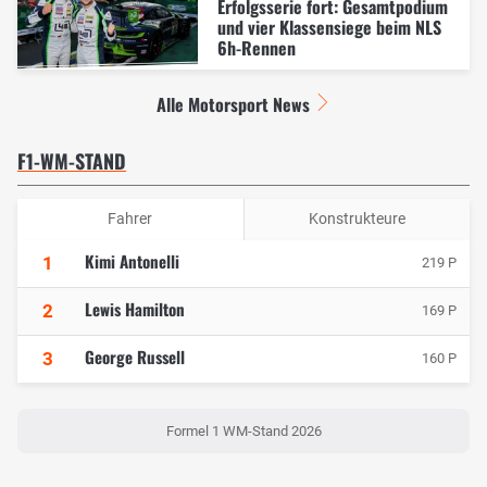
Erfolgsserie fort: Gesamtpodium
und vier Klassensiege beim NLS
6h-Rennen
Alle Motorsport News
F1-WM-STAND
Fahrer
Konstrukteure
Kimi Antonelli
1
219 P
Lewis Hamilton
2
169 P
George Russell
3
160 P
Formel 1 WM-Stand 2026