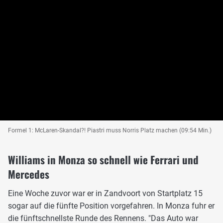
Formel 1: McLaren-Skandal?! Piastri muss Norris Platz machen (09:54 Min.)
Williams in Monza so schnell wie Ferrari und
Mercedes
Eine Woche zuvor war er in Zandvoort von Startplatz 15
sogar auf die fünfte Position vorgefahren. In Monza fuhr er
die fünftschnellste Runde des Rennens. "Das Auto war