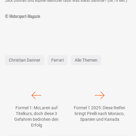
Jack Doohan und Alpine-Teamchef raus! Was steckt dahinter? (08:19 Min.)
© Motorsport-Magazin
Christian Danner
Ferrari
Alle Themen
Formel 1: McLaren auf
Formel 1 2025: Diese Reifen
Titelkurs, doch diese 3
bringt Pirelli nach Monaco,
Gefahren bedrohen den
Spanien und Kanada
Erfolg