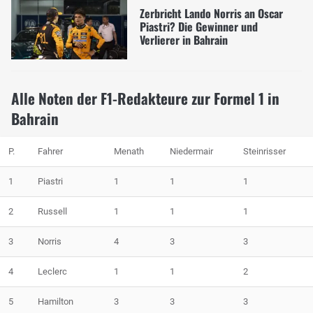
Zerbricht Lando Norris an Oscar
Piastri? Die Gewinner und
Verlierer in Bahrain
Alle Noten der F1-Redakteure zur Formel 1 in
Bahrain
P.
Fahrer
Menath
Niedermair
Steinrisser
1
Piastri
1
1
1
2
Russell
1
1
1
3
Norris
4
3
3
4
Leclerc
1
1
2
5
Hamilton
3
3
3