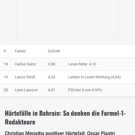
P.
Fahrer
Schnitt
18
Carlos Sainz
3,88
Leser-Note: 4,10
19
Lance Stroll
4,33
Letzter in Leser-Wertung (4,66)
20
Liam Lawson
4,41
P20 bei 3 von 4 GPs
Härtefälle in Bahrain: So denken die Formel-1-
Redakteure
Christian Menaths positiver Härtefall: Oscar Piastri