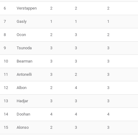
6
Verstappen
2
2
2
7
Gasly
1
1
1
8
Ocon
2
3
2
9
Tsunoda
3
3
3
10
Bearman
3
3
3
11
Antonelli
3
2
3
12
Albon
2
4
3
13
Hadjar
3
3
3
14
Doohan
4
4
4
15
Alonso
2
3
3