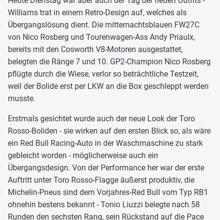
Heute Dienstag war aber auch der Tag der neuen Outfits -
Williams trat in einem Retro-Design auf, welches als
Übergangslösung dient. Die mitternachtsblauen FW27C
von Nico Rosberg und Tourenwagen-Ass Andy Priaulx,
bereits mit den Cosworth V8-Motoren ausgestattet,
belegten die Ränge 7 und 10. GP2-Champion Nico Rosberg
pflügte durch die Wiese, verlor so beträchtliche Testzeit,
weil der Bolide erst per LKW an die Box geschleppt werden
musste.
Erstmals gesichtet wurde auch der neue Look der Toro
Rosso-Boliden - sie wirken auf den ersten Blick so, als wäre
ein Red Bull Racing-Auto in der Waschmaschine zu stark
gebleicht worden - möglicherweise auch ein
Übergangsdesign. Von der Performance her war der erste
Auftritt unter Toro Rosso-Flagge äußerst produktiv, die
Michelin-Pneus sind dem Vorjahres-Red Bull vom Typ RB1
ohnehin bestens bekannt - Tonio Liuzzi belegte nach 58
Runden den sechsten Rang, sein Rückstand auf die Pace