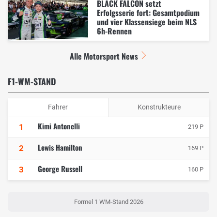
BLACK FALCON setzt
Erfolgsserie fort: Gesamtpodium
und vier Klassensiege beim NLS
6h-Rennen
Alle Motorsport News
F1-WM-STAND
Fahrer
Konstrukteure
Kimi Antonelli
1
219 P
Lewis Hamilton
2
169 P
George Russell
3
160 P
Formel 1 WM-Stand 2026