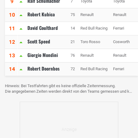
Ralf Schumacher
9
7
Toyota
Toyota
Robert Kubica
10
75
Renault
Renault
David Coulthard
11
14
Red Bull Racing
Ferrari
Scott Speed
12
21
Toro Rosso
Cosworth
Giorgio Mondini
13
76
Renault
Renault
Robert Doornbos
14
72
Red Bull Racing
Ferrari
Hinweis: Bei Testfahrten gibt es keine offizielle Zeitenmessung.
Die angegebenen Zeiten werden direkt von den Teams gemessen und können voneinander abweichen.