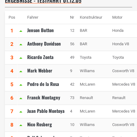
ERGEBNISSE - TESTFAHRT 01.12.05
Pos
Fahrer
Nr
Konstrukteur
Motor
Jenson Button
1
12
BAR
Honda
Anthony Davidson
2
56
BAR
Honda V8
Ricardo Zonta
3
49
Toyota
Toyota
Mark Webber
4
9
Williams
Cosworth V8
Pedro de la Rosa
5
42
McLaren
Mercedes V8
Franck Montagny
6
73
Renault
Renault
Juan Pablo Montoya
7
4
McLaren
Mercedes V8
Nico Rosberg
8
10
Williams
Cosworth V8