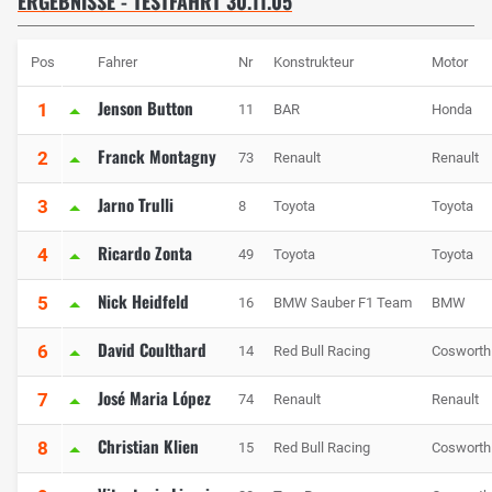
ERGEBNISSE - TESTFAHRT 30.11.05
Pos
Fahrer
Nr
Konstrukteur
Motor
Jenson Button
1
11
BAR
Honda
Franck Montagny
2
73
Renault
Renault
Jarno Trulli
3
8
Toyota
Toyota
Ricardo Zonta
4
49
Toyota
Toyota
Nick Heidfeld
5
16
BMW Sauber F1 Team
BMW
David Coulthard
6
14
Red Bull Racing
Cosworth
José Maria López
7
74
Renault
Renault
Christian Klien
8
15
Red Bull Racing
Cosworth