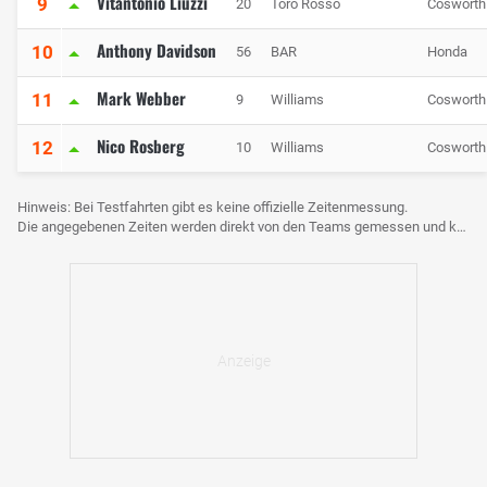
Vitantonio Liuzzi
9
20
Toro Rosso
Cosworth
Anthony Davidson
10
56
BAR
Honda
Mark Webber
11
9
Williams
Cosworth
Nico Rosberg
12
10
Williams
Cosworth
Hinweis: Bei Testfahrten gibt es keine offizielle Zeitenmessung.
Die angegebenen Zeiten werden direkt von den Teams gemessen und können voneinander abweichen.